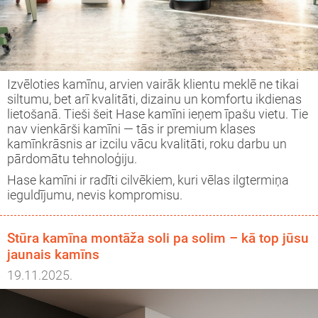
Izvēloties kamīnu, arvien vairāk klientu meklē ne tikai
siltumu, bet arī kvalitāti, dizainu un komfortu ikdienas
lietošanā. Tieši šeit Hase kamīni ieņem īpašu vietu. Tie
nav vienkārši kamīni — tās ir premium klases
kamīnkrāsnis ar izcilu vācu kvalitāti, roku darbu un
pārdomātu tehnoloģiju.
Hase kamīni ir radīti cilvēkiem, kuri vēlas ilgtermiņa
ieguldījumu, nevis kompromisu.
Stūra kamīna montāža soli pa solim – kā top jūsu
jaunais kamīns
19.11.2025.