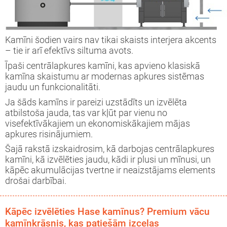
Kamīni šodien vairs nav tikai skaists interjera akcents
– tie ir arī efektīvs siltuma avots.
Īpaši centrālapkures kamīni, kas apvieno klasiskā
kamīna skaistumu ar modernas apkures sistēmas
jaudu un funkcionalitāti.
Ja šāds kamīns ir pareizi uzstādīts un izvēlēta
atbilstoša jauda, tas var kļūt par vienu no
visefektīvākajiem un ekonomiskākajiem mājas
apkures risinājumiem.
Šajā rakstā izskaidrosim, kā darbojas centrālapkures
kamīni, kā izvēlēties jaudu, kādi ir plusi un mīnusi, un
kāpēc akumulācijas tvertne ir neaizstājams elements
drošai darbībai.
Kāpēc izvēlēties Hase kamīnus? Premium vācu
kamīnkrāsnis, kas patiešām izceļas