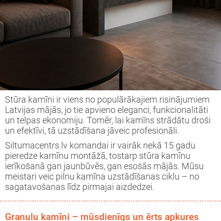
Stūra kamīni ir viens no populārākajiem risinājumiem
Latvijas mājās, jo tie apvieno eleganci, funkcionalitāti
un telpas ekonomiju. Tomēr, lai kamīns strādātu droši
un efektīvi, tā uzstādīšana jāveic profesionāli.
Siltumacentrs.lv komandai ir vairāk nekā 15 gadu
pieredze kamīnu montāžā, tostarp stūra kamīnu
ierīkošanā gan jaunbūvēs, gan esošās mājās. Mūsu
meistari veic pilnu kamīna uzstādīšanas ciklu – no
sagatavošanas līdz pirmajai aizdedzei.
Granulu kamīni – mūsdienīgs un ērts apkures