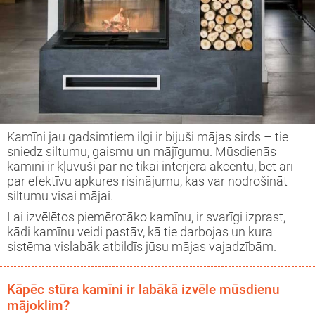
Kamīni jau gadsimtiem ilgi ir bijuši mājas sirds – tie
sniedz siltumu, gaismu un mājīgumu. Mūsdienās
kamīni ir kļuvuši par ne tikai interjera akcentu, bet arī
par efektīvu apkures risinājumu, kas var nodrošināt
siltumu visai mājai.
Lai izvēlētos piemērotāko kamīnu, ir svarīgi izprast,
kādi kamīnu veidi pastāv, kā tie darbojas un kura
sistēma vislabāk atbildīs jūsu mājas vajadzībām.
Kāpēc stūra kamīni ir labākā izvēle mūsdienu
mājoklim?