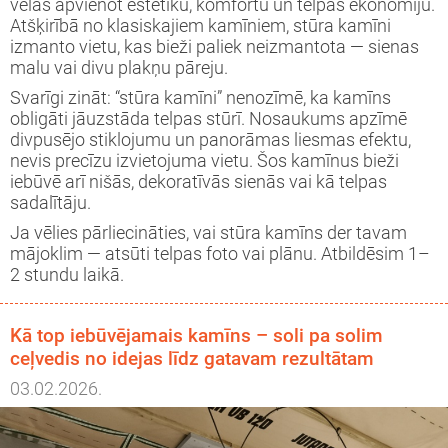
vēlas apvienot estētiku, komfortu un telpas ekonomiju.
Atšķirībā no klasiskajiem kamīniem, stūra kamīni
izmanto vietu, kas bieži paliek neizmantota — sienas
malu vai divu plakņu pāreju.
Svarīgi zināt: “stūra kamīni” nenozīmē, ka kamīns
obligāti jāuzstāda telpas stūrī. Nosaukums apzīmē
divpusējo stiklojumu un panorāmas liesmas efektu,
nevis precīzu izvietojuma vietu. Šos kamīnus bieži
iebūvē arī nišās, dekoratīvās sienās vai kā telpas
sadalītāju.
Ja vēlies pārliecināties, vai stūra kamīns der tavam
mājoklim — atsūti telpas foto vai plānu. Atbildēsim 1–
2 stundu laikā.
Kā top iebūvējamais kamīns – soli pa solim
ceļvedis no idejas līdz gatavam rezultātam
03.02.2026.