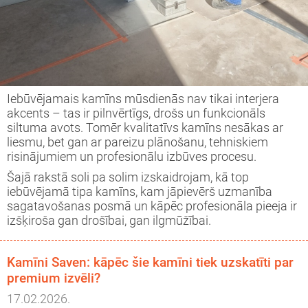
Iebūvējamais kamīns mūsdienās nav tikai interjera
akcents – tas ir pilnvērtīgs, drošs un funkcionāls
siltuma avots. Tomēr kvalitatīvs kamīns nesākas ar
liesmu, bet gan ar pareizu plānošanu, tehniskiem
risinājumiem un profesionālu izbūves procesu.
Šajā rakstā soli pa solim izskaidrojam, kā top
iebūvējamā tipa kamīns, kam jāpievērš uzmanība
sagatavošanas posmā un kāpēc profesionāla pieeja ir
izšķiroša gan drošībai, gan ilgmūžībai.
Kamīni Saven: kāpēc šie kamīni tiek uzskatīti par
premium izvēli?
17.02.2026.