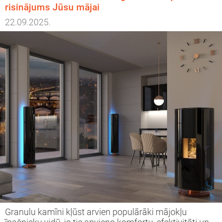
risinājums Jūsu mājai
22.09.2025.
Granulu kamīni kļūst arvien populārāki mājokļu