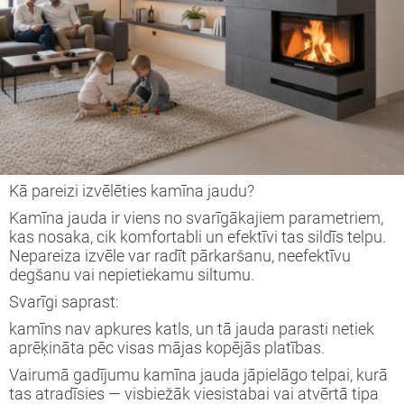
tāžas instrukcija
eša kamīns
ija
īna konkurss
Kā pareizi izvēlēties kamīna jaudu?
Kamīna jauda ir viens no svarīgākajiem parametriem,
kas nosaka, cik komfortabli un efektīvi tas sildīs telpu.
Nepareiza izvēle var radīt pārkaršanu, neefektīvu
degšanu vai nepietiekamu siltumu.
Svarīgi saprast:
kamīns nav apkures katls, un tā jauda parasti netiek
aprēķināta pēc visas mājas kopējās platības.
Vairumā gadījumu kamīna jauda jāpielāgo telpai, kurā
tas atradīsies — visbiežāk viesistabai vai atvērtā tipa