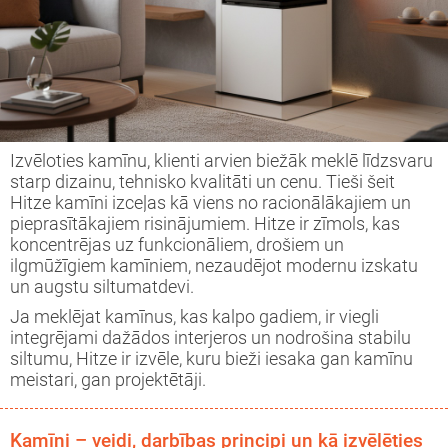
Izvēloties kamīnu, klienti arvien biežāk meklē līdzsvaru
starp dizainu, tehnisko kvalitāti un cenu. Tieši šeit
Hitze kamīni izceļas kā viens no racionālākajiem un
pieprasītākajiem risinājumiem. Hitze ir zīmols, kas
koncentrējas uz funkcionāliem, drošiem un
ilgmūžīgiem kamīniem, nezaudējot modernu izskatu
un augstu siltumatdevi.
Ja meklējat kamīnus, kas kalpo gadiem, ir viegli
integrējami dažādos interjeros un nodrošina stabilu
siltumu, Hitze ir izvēle, kuru bieži iesaka gan kamīnu
meistari, gan projektētāji.
Kamīni – veidi, darbības principi un kā izvēlēties