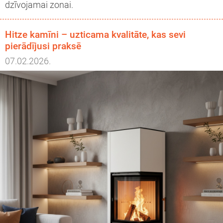
dzīvojamai zonai.
Hitze kamīni – uzticama kvalitāte, kas sevi
pierādījusi praksē
07.02.2026.