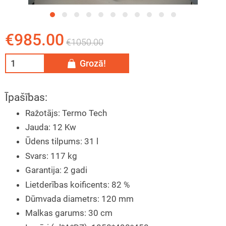
tāžas instrukcija
eša kamīns
€985.00
€1050.00
ija
īna konkurss
Grozā!
Īpašības:
Ražotājs
:
Termo Tech
Jauda
:
12 Kw
Ūdens tilpums
:
31 l
Svars
:
117 kg
Garantija
:
2 gadi
Lietderības koificents
:
82 %
Dūmvada diametrs
:
120 mm
Malkas garums
:
30 cm