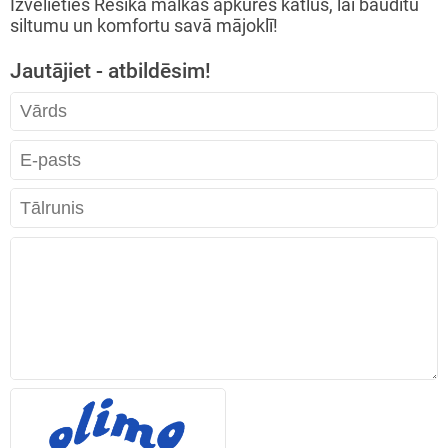
Izvēlieties Resika malkas apkures katlus, lai baudītu
siltumu un komfortu savā mājoklī!
Jautājiet - atbildēsim!