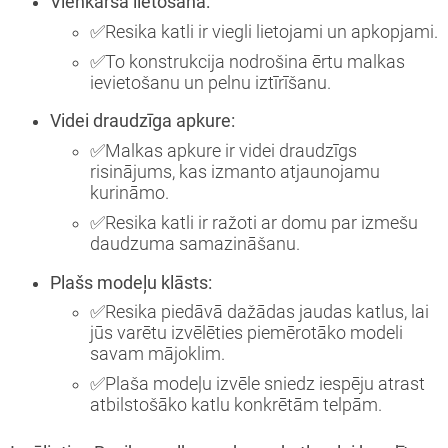
Vienkārša lietošana:
✅
Resika katli ir viegli lietojami un apkopjami.
✅
To konstrukcija nodrošina ērtu malkas
ievietošanu un pelnu iztīrīšanu.
Videi draudzīga apkure:
✅
Malkas apkure ir videi draudzīgs
risinājums, kas izmanto atjaunojamu
kurināmo.
✅
Resika katli ir ražoti ar domu par izmešu
daudzuma samazināšanu.
Plašs modeļu klāsts:
✅
Resika piedāvā dažādas jaudas katlus, lai
jūs varētu izvēlēties piemērotāko modeli
savam mājoklim.
✅
Plaša modeļu izvēle sniedz iespēju atrast
atbilstošāko katlu konkrētām telpām.