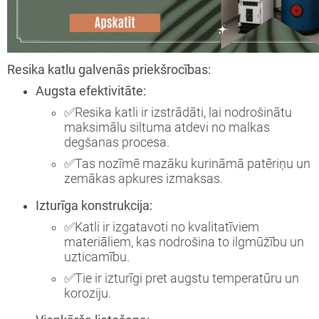
Resika katlu galvenās priekšrocības:
Augsta efektivitāte:
✅
Resika katli ir izstrādāti, lai nodrošinātu
maksimālu siltuma atdevi no malkas
degšanas procesa.
✅
Tas nozīmē mazāku kurināmā patēriņu un
zemākas apkures izmaksas.
Izturīga konstrukcija:
✅
Katli ir izgatavoti no kvalitatīviem
materiāliem, kas nodrošina to ilgmūžību un
uzticamību.
✅
Tie ir izturīgi pret augstu temperatūru un
koroziju.