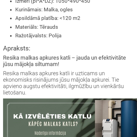
Izmēri (pl*A*DZ)
:
1050*490*450
Kurināmais
:
Malka, ogles
Apsildāmā platība
:
<120 m2
Materiāls
:
Tērauds
Ražotājvalsts
:
Polija
Apraksts:
Resika malkas apkures katli – jauda un efektivitāte
jūsu mājokļa siltumam!
Resika malkas apkures katli ir uzticams un
ekonomisks risinājums jūsu mājokļa apkurei. Tie
apvieno augstu efektivitāti, ilgmūžību un vienkāršu
lietošanu.