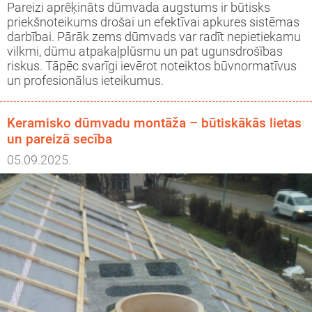
Pareizi aprēķināts dūmvada augstums ir būtisks
priekšnoteikums drošai un efektīvai apkures sistēmas
darbībai. Pārāk zems dūmvads var radīt nepietiekamu
vilkmi, dūmu atpakaļplūsmu un pat ugunsdrošības
riskus. Tāpēc svarīgi ievērot noteiktos būvnormatīvus
un profesionālus ieteikumus.
Keramisko dūmvadu montāža – būtiskākās lietas
un pareizā secība
05.09.2025.