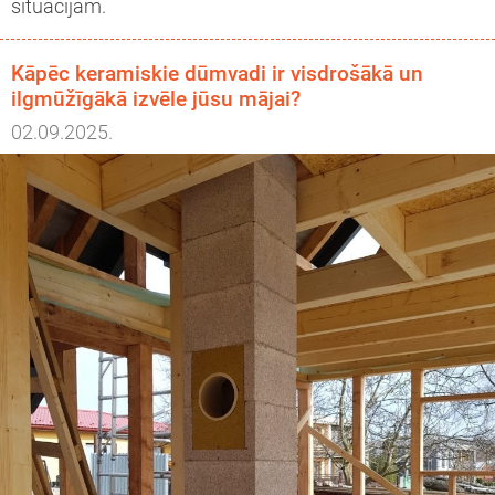
situācijām.
Kāpēc keramiskie dūmvadi ir visdrošākā un
ilgmūžīgākā izvēle jūsu mājai?
02.09.2025.