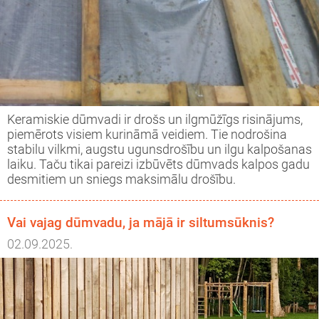
Keramiskie dūmvadi ir drošs un ilgmūžīgs risinājums,
piemērots visiem kurināmā veidiem. Tie nodrošina
stabilu vilkmi, augstu ugunsdrošību un ilgu kalpošanas
laiku. Taču tikai pareizi izbūvēts dūmvads kalpos gadu
desmitiem un sniegs maksimālu drošību.
Vai vajag dūmvadu, ja mājā ir siltumsūknis?
02.09.2025.