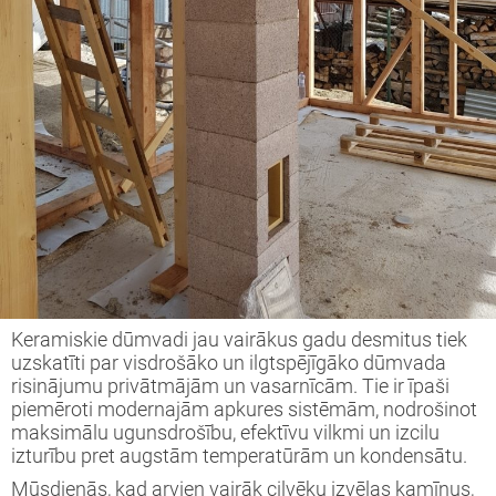
Keramiskie dūmvadi jau vairākus gadu desmitus tiek
uzskatīti par visdrošāko un ilgtspējīgāko dūmvada
risinājumu privātmājām un vasarnīcām. Tie ir īpaši
piemēroti modernajām apkures sistēmām, nodrošinot
maksimālu ugunsdrošību, efektīvu vilkmi un izcilu
izturību pret augstām temperatūrām un kondensātu.
Mūsdienās, kad arvien vairāk cilvēku izvēlas kamīnus,