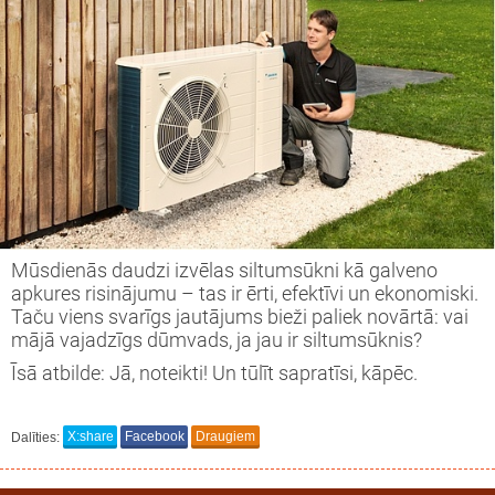
Mūsdienās daudzi izvēlas siltumsūkni kā galveno
apkures risinājumu – tas ir ērti, efektīvi un ekonomiski.
Taču viens svarīgs jautājums bieži paliek novārtā: vai
mājā vajadzīgs dūmvads, ja jau ir siltumsūknis?
Īsā atbilde: Jā, noteikti! Un tūlīt sapratīsi, kāpēc.
Dalīties:
X:share
Facebook
Draugiem