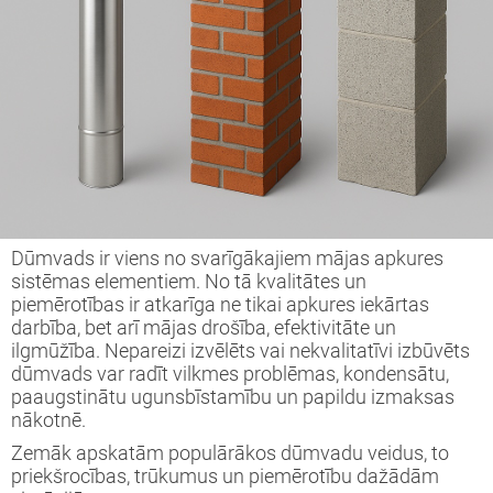
tāžas instrukcija
eša kamīns
ija
īna konkurss
Dūmvads ir viens no svarīgākajiem mājas apkures
sistēmas elementiem. No tā kvalitātes un
piemērotības ir atkarīga ne tikai apkures iekārtas
darbība, bet arī mājas drošība, efektivitāte un
ilgmūžība. Nepareizi izvēlēts vai nekvalitatīvi izbūvēts
dūmvads var radīt vilkmes problēmas, kondensātu,
paaugstinātu ugunsbīstamību un papildu izmaksas
nākotnē.
Zemāk apskatām populārākos dūmvadu veidus, to
priekšrocības, trūkumus un piemērotību dažādām