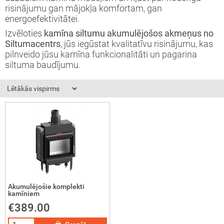
risinājumu gan mājokļa komfortam, gan
tāžas instrukcija
eša kamīns
energoefektivitātei.
Izvēloties
kamīna siltumu akumulējošos akmeņus no
ija
īna konkurss
Siltumacentrs
, jūs iegūstat kvalitatīvu risinājumu, kas
pilnveido jūsu kamīna funkcionalitāti un pagarina
siltuma baudījumu.
Akumulējošie komplekti
kamīniem
€389.00