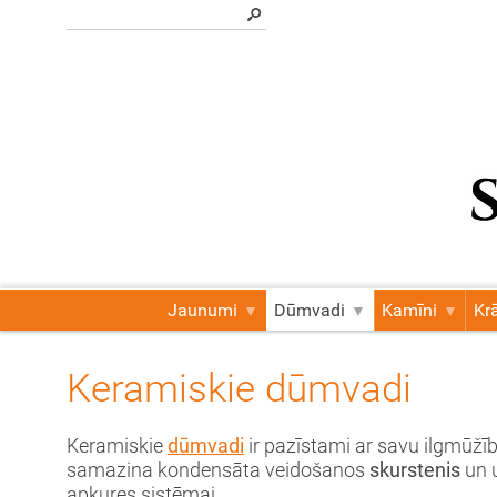
Jaunumi
Dūmvadi
Kamīni
Kr
Keramiskie dūmvadi
Keramiskie
dūmvadi
ir pazīstami ar savu ilgmūžī
samazina kondensāta veidošanos
skurstenis
un u
apkures sistēmai.