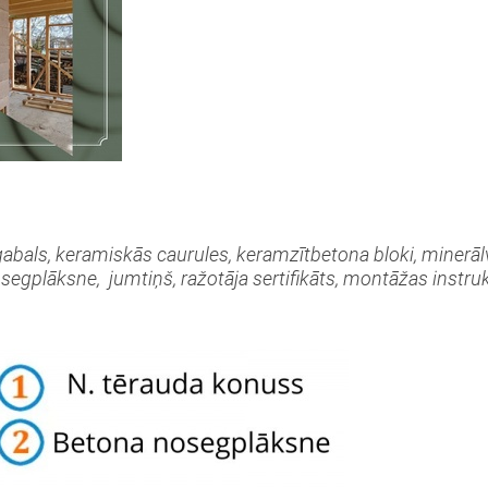
gabals, keramiskās caurules, keramzītbetona bloki, minerālva
nosegplāksne, jumtiņš, ražotāja sertifikāts, montāžas instruk