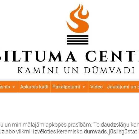
āsnis
Apkures katli
Pakalpojumi
Video
Jautājumi un a
bu un minimālajām apkopes prasībām. To daudzslāņu konst
zlabo vilkmi. Izvēloties keramisko
dumvads
, jūs iegūsta