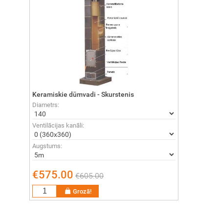
Keramiskie dūmvadi - Skurstenis
Diametrs:
Ventilācijas kanāli:
Augstums:
€575.00
€605.00
Grozā!