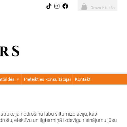
Grozs ir tukšs
tbildes
Pieteikties konsultācijai
Kontakti
rukcija nodrošina labu siltumizolāciju, kas
t drošu, efektīvu un ilgtermiņā izdevīgu risinājumu jūsu