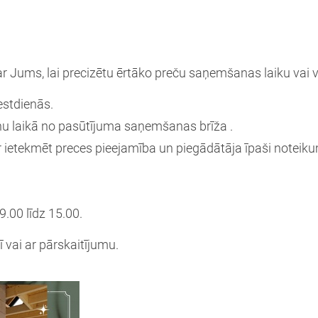
r Jums, lai precizētu ērtāko preču saņemšanas laiku vai v
estdienās.
nu laikā no pasūtījuma saņemšanas brīža .
ietekmēt preces pieejamība un piegādātāja īpaši noteiku
9.00 līdz 15.00.
 vai ar pārskaitījumu.