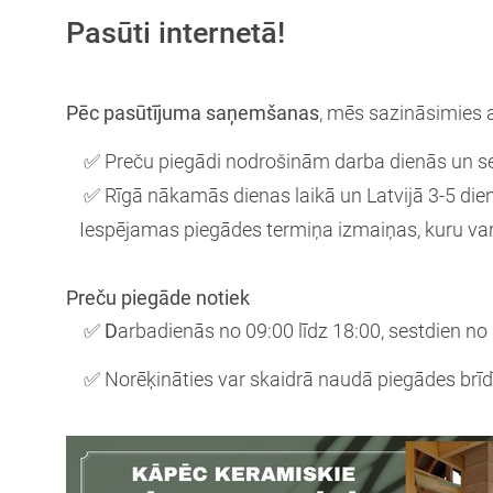
Pasūti internetā!
Pēc pasūtījuma saņemšanas
, mēs sazināsimies a
✅
Preču piegādi nodrošinām darba dienās un s
✅
Rīgā nākamās dienas laikā un Latvijā 3-5 die
Iespējamas piegādes termiņa izmaiņas, kuru var 
Preču piegāde notiek
✅ D
arbadienās no 09:00 līdz 18:00, sestdien no 
✅
Norēķināties var skaidrā naudā piegādes brīdī