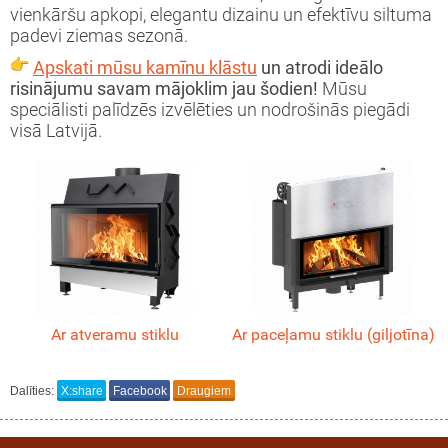
vienkāršu apkopi, elegantu dizainu un efektīvu siltuma
padevi ziemas sezonā.
tāžas instrukcija
eša kamīns
Apskati mūsu kamīnu klāstu
un atrodi ideālo
ija
īna konkurss
risinājumu savam mājoklim jau šodien!
Mūsu
speciālisti palīdzēs izvēlēties un nodrošinās piegādi
visā Latvijā.
Ar atveramu stiklu
Ar paceļamu stiklu (giljotīna)
Dalīties:
X:share
Facebook
Draugiem