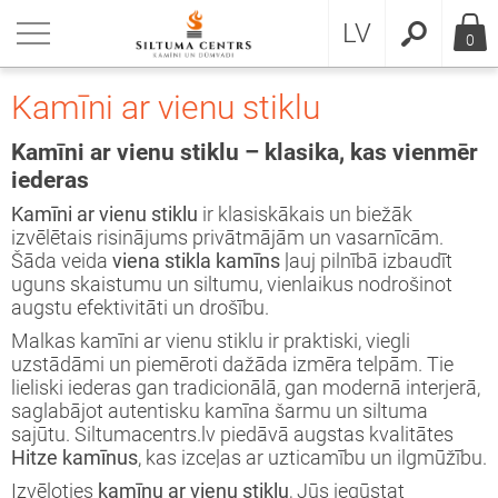
riezties
riezties
riezties
riezties
riezties
riezties
riezties
riezties
riezties
riezties
riezties
riezties
riezties
LV
0
numi
mvadi
īni
īni Hitze
īni ar vienu stiklu
īni ar stūra stiklu
īni Saven (premium)
ildaprīkojums
snis
alpojumi
īna montāža
tājumi un atbildes
vātuma politika
Kamīni ar vienu stiklu
lētie tērauda dūmvadi
amiskie dūmvadi
īni Hitze
īni ar vienu stiklu
atveramu stiklu
atveramu stiklu
īni ar vienu stiklu
īna apdares materiāli - Kamīnu apdare
kas krāsnis
īna montāža
ndarta Kamīni
īni
Kamīni ar vienu stiklu – klasika, kas vienmēr
iederas
īna kurtuves
izvēlēties dūmvadu?
īni ar apdari (Komplekti)
īni ar stūra stiklu
aceļamu stiklu (giljotīna)
aceļamu stiklu (giljotīna)
īni ar stūra stiklu
ilācijas restes
īnkrāsnis HASE
mvadu montāža
ra kamīni
mvadi
Kamīni ar vienu stiklu
ir klasiskākais un biežāk
izvēlētais risinājums privātmājām un vasarnīcām.
snis
slēgumu caurules 2mm
īni Saven (premium)
ity (3 stiklu)
īnkrāsnis
oratīvais rāmis kamīnam
nulu Kamīni
gāde
tiklu Kamīni
ures katli
Šāda veida
viena stikla kamīns
ļauj pilnībā izbaudīt
uguns skaistumu un siltumu, vienlaikus nodrošinot
augstu efektivitāti un drošību.
ures katli
lētie tērauda dūmvadi
nulu kamīni
īni tuneļveida (ar 2 stikliem)
stā gaisa ventilātori
likācijas
Malkas kamīni ar vienu stiklu ir praktiski, viegli
uzstādāmi un piemēroti dažāda izmēra telpām. Tie
ilācija
īni Moretti Design
trālapkures kamīni
stā gaisa vadi
lieliski iederas gan tradicionālā, gan modernā interjerā,
saglabājot autentisku kamīna šarmu un siltuma
vadu detaļas
ildaprīkojums
arinātā Garantija
tumu akumulējošie akmeņi
sajūtu. Siltumacentrs.lv piedāvā augstas kvalitātes
Hitze kamīnus
, kas izceļas ar uzticamību un ilgmūžību.
ifikāti
es sildītāji | Biokamīns
esuāri
Izvēloties
kamīnu ar vienu stiklu
, Jūs iegūstat