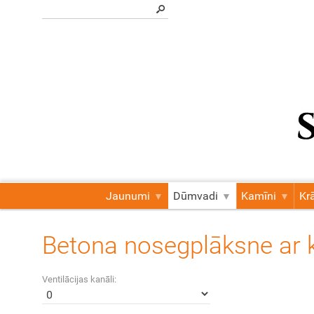
Jaunumi
Dūmvadi
Kamīni
Kr
Betona nosegplāksne ar
Ventilācijas kanāli: