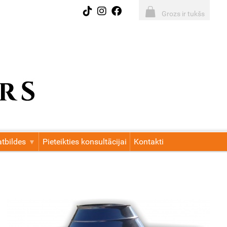
Grozs ir tukšs
tbildes
Pieteikties konsultācijai
Kontakti