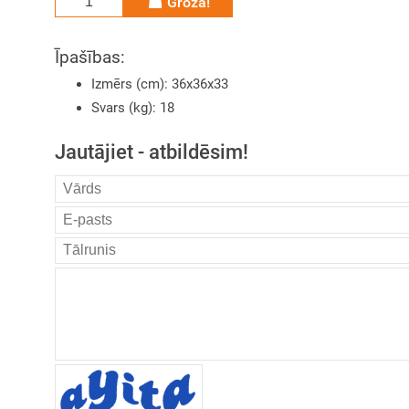
Grozā!
Īpašības:
Izmērs (cm)
:
36x36x33
Svars (kg)
:
18
Jautājiet - atbildēsim!