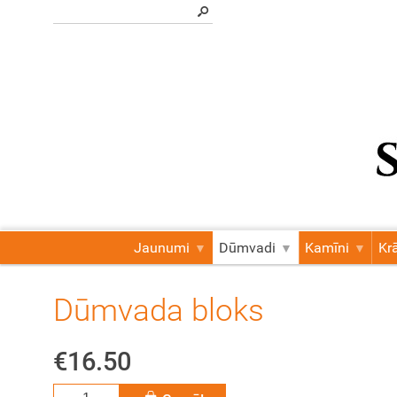
Jaunumi
Dūmvadi
Kamīni
Kr
Dūmvada bloks
€16.50