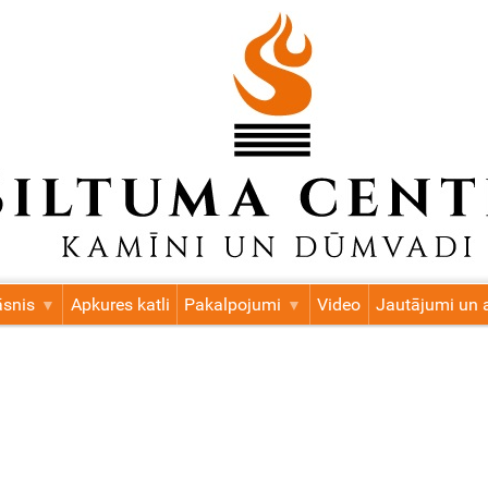
āsnis
Apkures katli
Pakalpojumi
Video
Jautājumi un a