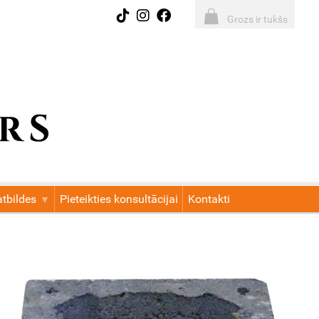
Grozs ir tukšs
tbildes
Pieteikties konsultācijai
Kontakti