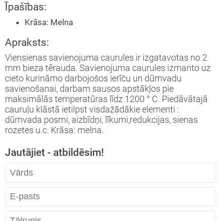
Īpašības:
tāžas instrukcija
eša kamīns
Krāsa
:
Melna
Apraksts:
ija
īna konkurss
Viensienas savienojuma caurules ir izgatavotas no 2
mm bieza tērauda. Savienojuma caurules izmanto uz
cieto kurināmo darbojošos ierīču un dūmvadu
savienošanai, darbam sausos apstākļos pie
maksimālās temperatūras līdz 1200 ° C. Piedāvātajā
cauruļu klāstā ietilpst visdažādākie elementi :
dūmvada posmi, aizbīdņi, līkumi,redukcijas, sienas
rozetes u.c. Krāsa: melna.
Jautājiet - atbildēsim!