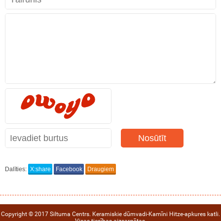
Nosūtīt
Dalīties:
X:share
Facebook
Draugiem
Copyright © 2017 Siltuma Centrs. Keramiskie dūmvadi-Kamīni Hitze-apkures katli.