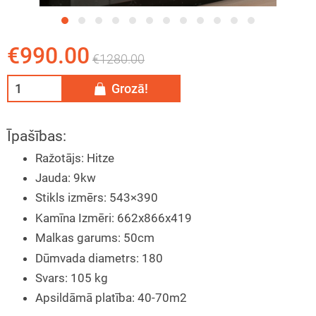
tāžas instrukcija
eša kamīns
€990.00
€1280.00
ija
īna konkurss
Grozā!
Īpašības:
Ražotājs
:
Hitze
Jauda
:
9kw
Stikls izmērs
:
543×390
Kamīna Izmēri
:
662x866x419
Malkas garums
:
50cm
Dūmvada diametrs
:
180
Svars
:
105 kg
Apsildāmā platība
:
40-70m2