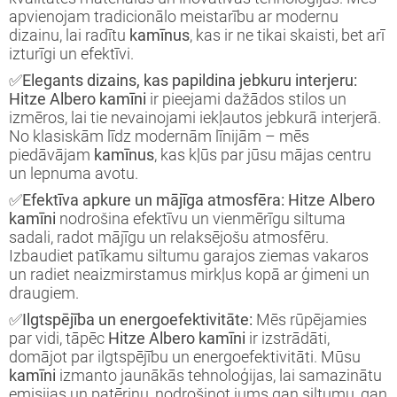
apvienojam tradicionālo meistarību ar modernu
dizainu, lai radītu
kamīnus
, kas ir ne tikai skaisti, bet arī
izturīgi un efektīvi.
✅Elegants dizains, kas papildina jebkuru interjeru:
Hitze Albero kamīni
ir pieejami dažādos stilos un
izmēros, lai tie nevainojami iekļautos jebkurā interjerā.
No klasiskām līdz modernām līnijām – mēs
piedāvājam
kamīnus
, kas kļūs par jūsu mājas centru
un lepnuma avotu.
✅Efektīva apkure un mājīga atmosfēra:
Hitze Albero
kamīni
nodrošina efektīvu un vienmērīgu siltuma
sadali, radot mājīgu un relaksējošu atmosfēru.
Izbaudiet patīkamu siltumu garajos ziemas vakaros
un radiet neaizmirstamus mirkļus kopā ar ģimeni un
draugiem.
✅Ilgtspējība un energoefektivitāte:
Mēs rūpējamies
par vidi, tāpēc
Hitze Albero kamīni
ir izstrādāti,
domājot par ilgtspējību un energoefektivitāti. Mūsu
kamīni
izmanto jaunākās tehnoloģijas, lai samazinātu
emisijas un patēriņu, nodrošinot jums gan siltumu, gan