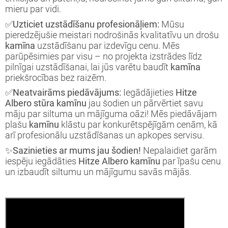
mieru par vidi.
✅Uzticiet uzstādīšanu profesionāļiem:
Mūsu
pieredzējušie meistari nodrošinās kvalitatīvu un drošu
kamīna
uzstādīšanu par izdevīgu cenu. Mēs
parūpēsimies par visu – no projekta izstrādes līdz
pilnīgai uzstādīšanai, lai jūs varētu baudīt
kamīna
priekšrocības bez raizēm.
✅Neatvairāms piedāvājums:
Iegādājieties
Hitze
Albero stūra kamīnu
jau šodien un pārvērtiet savu
māju par siltuma un mājīguma oāzi! Mēs piedāvājam
plašu
kamīnu
klāstu par konkurētspējīgām cenām, kā
arī profesionālu uzstādīšanas un apkopes servisu.
✨Sazinieties ar mums jau šodien!
Nepalaidiet garām
iespēju iegādāties
Hitze Albero kamīnu
par īpašu cenu
un izbaudīt siltumu un mājīgumu savās mājās.