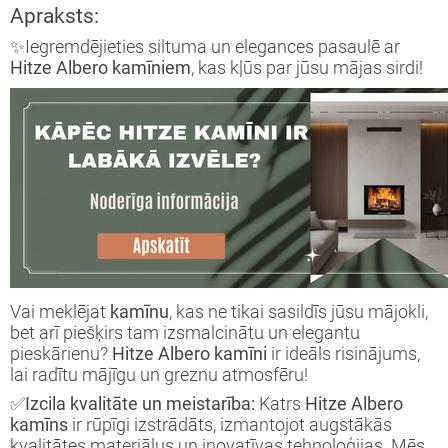
Apraksts:
✨Iegremdējieties siltuma un elegances pasaulē ar
Hitze Albero kamīniem
, kas kļūs par jūsu mājas sirdi!
Vai meklējat
kamīnu
, kas ne tikai sasildīs jūsu mājokli,
bet arī piešķirs tam izsmalcinātu un elegantu
pieskārienu?
Hitze Albero kamīni
ir ideāls risinājums,
lai radītu mājīgu un greznu atmosfēru!
✅Izcila kvalitāte un meistarība:
Katrs
Hitze Albero
kamīns
ir rūpīgi izstrādāts, izmantojot augstākās
kvalitātes materiālus un inovatīvas tehnoloģijas. Mēs