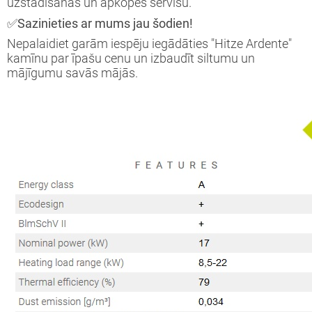
uzstādīšanas un apkopes servisu.
✅Sazinieties ar mums jau šodien!
Nepalaidiet garām iespēju iegādāties "Hitze Ardente"
kamīnu par īpašu cenu un izbaudīt siltumu un
mājīgumu savās mājās.