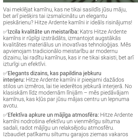
Vai meklējat kamīnu, kas ne tikai sasildīs jūsu māju,
bet arī piešķirs tai izsmalcinātu un elegantu
pieskārienu? Hitze Ardente kamīni ir ideāls risinājums!
✅Izcila kvalitāte un meistarība:
Katrs Hitze Ardente
kamīns ir rūpīgi izstrādāts, izmantojot augstākās
kvalitātes materiālus un inovatīvas tehnoloģijas. Mēs
apvienojam tradicionālo meistarību ar modernu
dizainu, lai radītu kamīnus, kas ir ne tikai skaisti, bet arī
izturīgi un efektīvi.
✅Elegants dizains, kas papildina jebkuru
interjeru:
Hitze Ardente kamīni ir pieejami dažādos
stilos un izmēros, lai tie iederētos jebkurā interjerā. No
klasiskām līdz modernām līnijām – mēs piedāvājam
kamīnus, kas kļūs par jūsu mājas centru un lepnuma
avotu.
✅Efektīva apkure un mājīga atmosfēra:
Hitze Ardente
kamīni nodrošina efektīvu un vienmērīgu siltuma
sadali, radot mājīgu un relaksējošu atmosfēru.
Izbaudiet patīkamu siltumu garajos ziemas vakaros