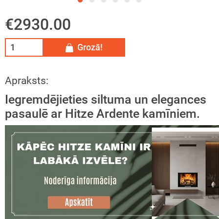
tāžas instrukcija
eša kamīns
€2930.00
ija
īna konkurss
Grozā!
Apraksts:
Iegremdējieties siltuma un elegances
pasaulē ar Hitze Ardente kamīniem.