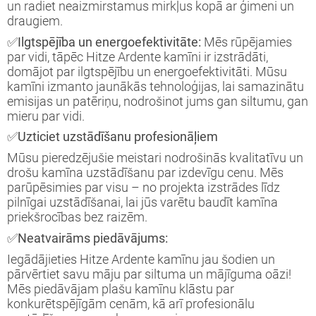
un radiet neaizmirstamus mirkļus kopā ar ģimeni un
draugiem.
✅Ilgtspējība un energoefektivitāte:
Mēs rūpējamies
par vidi, tāpēc Hitze Ardente kamīni ir izstrādāti,
domājot par ilgtspējību un energoefektivitāti. Mūsu
kamīni izmanto jaunākās tehnoloģijas, lai samazinātu
emisijas un patēriņu, nodrošinot jums gan siltumu, gan
mieru par vidi.
✅Uzticiet uzstādīšanu profesionāļiem
Mūsu pieredzējušie meistari nodrošinās kvalitatīvu un
drošu kamīna uzstādīšanu par izdevīgu cenu. Mēs
parūpēsimies par visu – no projekta izstrādes līdz
pilnīgai uzstādīšanai, lai jūs varētu baudīt kamīna
priekšrocības bez raizēm.
✅Neatvairāms piedāvājums:
Iegādājieties Hitze Ardente kamīnu jau šodien un
pārvērtiet savu māju par siltuma un mājīguma oāzi!
Mēs piedāvājam plašu kamīnu klāstu par
konkurētspējīgām cenām, kā arī profesionālu