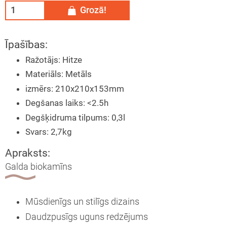
Grozā!
tāžas instrukcija
eša kamīns
Īpašības:
ija
īna konkurss
Ražotājs
:
Hitze
Materiāls
:
Metāls
izmērs
:
210x210x153mm
Degšanas laiks
:
<2.5h
Degšķidruma tilpums
:
0,3l
Svars
:
2,7kg
Apraksts:
Galda biokamīns
Mūsdienīgs un stilīgs dizains
Daudzpusīgs uguns redzējums