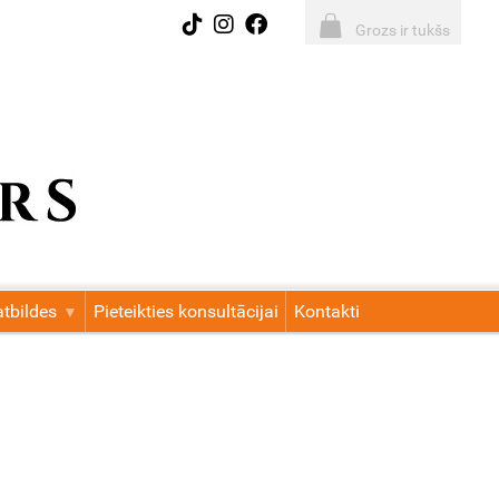
Grozs ir tukšs
tbildes
Pieteikties konsultācijai
Kontakti