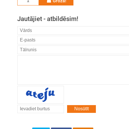
Grozā!
Jautājiet - atbildēsim!
Nosūtīt