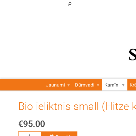
Jaunumi
Dūmvadi
Kamīni
Kr
Bio ieliktnis small (Hitze
€95.00