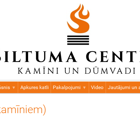
āsnis
Apkures katli
Pakalpojumi
Video
Jautājumi un a
 kamīniem)