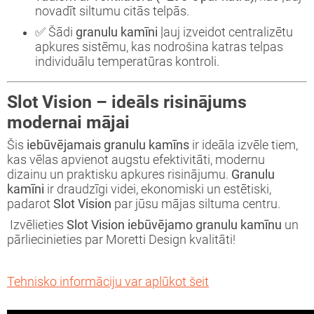
novadīt siltumu citās telpās.
✅ Šādi
granulu kamīni
ļauj izveidot centralizētu
apkures sistēmu, kas nodrošina katras telpas
individuālu temperatūras kontroli.
Slot Vision – ideāls risinājums
modernai mājai
Šis
iebūvējamais granulu kamīns
ir ideāla izvēle tiem,
kas vēlas apvienot augstu efektivitāti, modernu
dizainu un praktisku apkures risinājumu.
Granulu
kamīni
ir draudzīgi videi, ekonomiski un estētiski,
padarot
Slot Vision
par jūsu mājas siltuma centru.
Izvēlieties
Slot Vision iebūvējamo granulu kamīnu
un
pārliecinieties par Moretti Design kvalitāti!
Tehnisko informāciju var aplūkot šeit