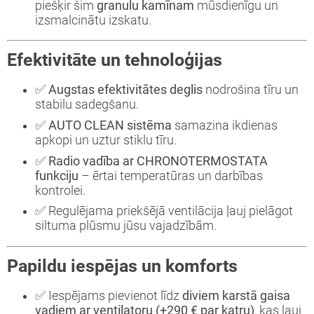
piešķir šim
granulu kamīnam
mūsdienīgu un
izsmalcinātu izskatu.
Efektivitāte un tehnoloģijas
✅
Augstas efektivitātes deglis
nodrošina tīru un
stabilu sadegšanu.
✅
AUTO CLEAN sistēma
samazina ikdienas
apkopi un uztur stiklu tīru.
✅
Radio vadība ar CHRONOTERMOSTATA
funkciju
– ērtai temperatūras un darbības
kontrolei.
✅ Regulējama priekšējā ventilācija ļauj pielāgot
siltuma plūsmu jūsu vajadzībām.
Papildu iespējas un komforts
✅ Iespējams pievienot līdz
diviem karstā gaisa
vadiem ar ventilatoru (+290 € par katru)
, kas ļauj