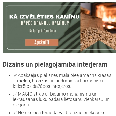
Dizains un pielāgojamība interjeram
✅ Apakšējās plāksnes mala pieejama trīs krāsās
–
melnā
,
bronzas
un
sudraba
, lai harmoniski
iederētos dažādos interjeros.
✅ MAGIC stikls ar bīdāmo mehānismu un
iekraušanas lūku padara lietošanu vienkāršu un
elegantu.
✅ Nerūsējošā tērauda vai bronzas priekšpuse