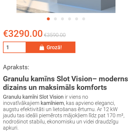
tāžas instrukcija
eša kamīns
ija
īna konkurss
€3290.00
€3590.00
Grozā!
Apraksts:
Granulu kamīns
Slot Vision
– moderns
dizains un maksimāls komforts
Granulu kamīni Slot Vision
ir viens no
inovatīvākajiem
kamīniem
, kas apvieno eleganci,
augstu efektivitāti un lietošanas ērtumu. Ar 12 kW
jaudu tas ideāli piemērots mājokļiem līdz pat 170 m²,
nodrošinot stabilu, ekonomisku un videi draudzīgu
apkuri.