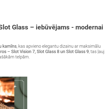
Slot Glass – iebūvējams - modernai
u kamīns
, kas apvieno elegantu dizainu ar maksimālu
ēros – Slot Vision 7, Slot Glass 8 un Slot Glass 9
, tas ļauj
lašākām telpām.