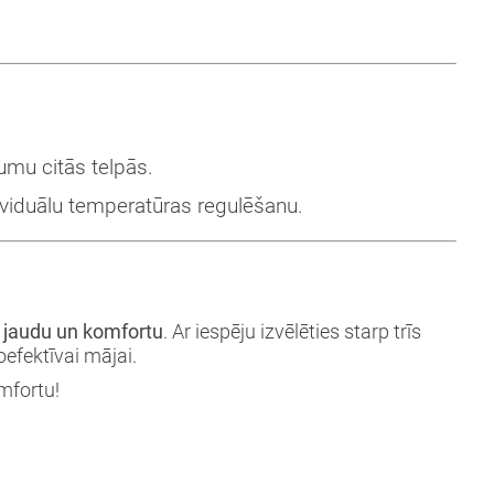
tumu citās telpās.
dividuālu temperatūras regulēšanu.
, jaudu un komfortu
. Ar iespēju izvēlēties starp trīs
oefektīvai mājai.
mfortu!