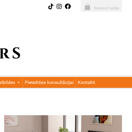
Grozs ir tukšs
tbildes
Pieteikties konsultācijai
Kontakti