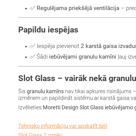
✅
Regulējama priekšējā ventilācija
– prec
Papildu iespējas
✅ Iespēja pievienot
2 karstā gaisa izvadus
✅ Šādi
iebūvējami granulu kamīni
ļauj iz
Slot Glass – vairāk nekā granul
Šis
granulu kamīns
nav tikai apkures risinājums –
izmēriem un papildināt sistēmu ar karstā gaisa v
Izvēlieties
Moretti Design Slot Glass iebūvējamo
Tehnisko informāciju var apskatīt šeit
Slot Glass 7 izmēri