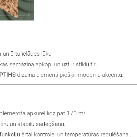
u
un ērtu ielādes lūku.
as samazina apkopi un uztur stiklu tīru.
IPTIHS
dizaina elementi piešķir modernu akcentu.
piemērota apkurei līdz pat 170 m².
tīru un stabilu sadegšanu.
unkciju
ērtai kontrolei un temperatūras regulēšanai.