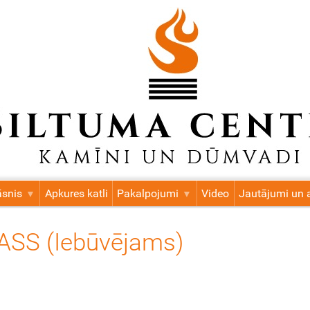
āsnis
Apkures katli
Pakalpojumi
Video
Jautājumi un a
ASS (Iebūvējams)