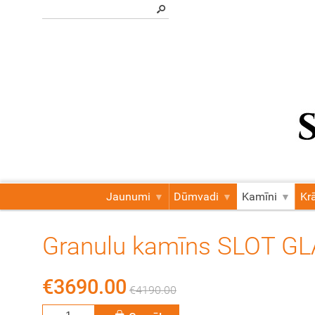
Jaunumi
Dūmvadi
Kamīni
Kr
Granulu kamīns SLOT GL
€3690.00
€4190.00