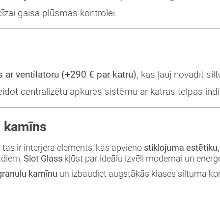
īzai gaisa plūsmas kontrolei.
 ar ventilatoru (+290 € par katru)
, kas ļauj novadīt sil
veidot centralizētu apkures sistēmu ar katras telpas in
u kamīns
 tas ir interjera elements, kas apvieno
stiklojuma estētiku
adiem,
Slot Glass
kļūst par ideālu izvēli modernai un energ
 granulu kamīnu
un izbaudiet augstākās klases siltuma ko