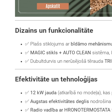
Dizains un funkcionalitāte
✅ Plašs stiklojums ar
bīdāmo mehānism
✅
MAGIC stikls + AUTO CLEAN
sistēma, k
✅ Dubultdurvis un nerūsējošā tērauda
TR
Efektivitāte un tehnoloģijas
✅
12 kW jauda
(atkarībā no modeļa), kas 
✅
Augstas efektivitātes deglis
nodrošina 
✅
Radio vadība ar HRONOTERMOSTATA f