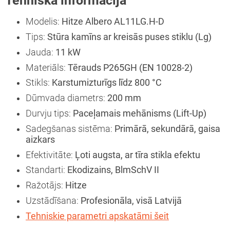
Tehniskā informācija
Modelis:
Hitze Albero AL11LG.H-D
Tips:
Stūra kamīns ar kreisās puses stiklu (Lg)
Jauda:
11 kW
Materiāls:
Tērauds P265GH (EN 10028-2)
Stikls:
Karstumizturīgs līdz 800 °C
Dūmvada diametrs:
200 mm
Durvju tips:
Paceļamais mehānisms (Lift-Up)
Sadegšanas sistēma:
Primārā, sekundārā, gaisa
aizkars
Efektivitāte:
Ļoti augsta, ar tīra stikla efektu
Standarti:
Ekodizains, BlmSchV II
Ražotājs:
Hitze
Uzstādīšana:
Profesionāla, visā Latvijā
Tehniskie parametri apskatāmi šeit