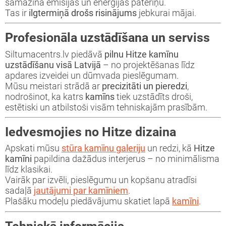
samazina emisijas un enerģijas patēriņu.
Tas ir
ilgtermiņā drošs risinājums
jebkurai mājai.
Profesionāla uzstādīšana un serviss
Siltumacentrs.lv piedāvā
pilnu Hitze kamīnu
uzstādīšanu visā Latvijā
– no projektēšanas līdz
apdares izveidei un dūmvada pieslēgumam.
Mūsu meistari strādā ar
precizitāti un pieredzi
,
nodrošinot, ka katrs
kamīns
tiek uzstādīts droši,
estētiski un atbilstoši visām tehniskajām prasībām.
Iedvesmojies no Hitze dizaina
Apskati mūsu
stūra kamīnu galeriju
un redzi, kā
Hitze
kamīni
papildina dažādus interjerus – no minimālisma
līdz klasikai.
Vairāk par izvēli, pieslēgumu un kopšanu atradīsi
sadaļā
jautājumi par kamīniem
.
Plašāku modeļu piedāvājumu skatiet lapā
kamīni
.