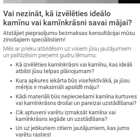
Vai nezināt, kā izvēlēties ideālo
kamīnu vai kamīnkrāsni savai mājai?
Atstājiet pieprasījumu bezmaksas konsultācijai mūsu
zinošajiem speciālistiem!
Mēs ar prieku atbildēsim uz visiem jūsu jautājumiem
un palīdzēsim pieņemt gudru lēmumu:
Kā izvēlēties kamīnkrāsni vai kamīnu, kas ideāli
atbilst jūsu telpas plānojumam?
Kura apkures iekārta būs visefektīvākā, ja jūsu
mērķis ir maksimāli apsildīt māju?
Kādi materiāli būs nepieciešami kamīna kurtuves
vai kamīnkrāsns drošai un pareizai uzstādīšanai?
Cik aptuveni varētu izmaksāt kamīna vai
kamīnkrāsns iegāde un uzstādīšana?
Un uz jebkuriem citiem jautājumiem, kas jums
varētu rasties!