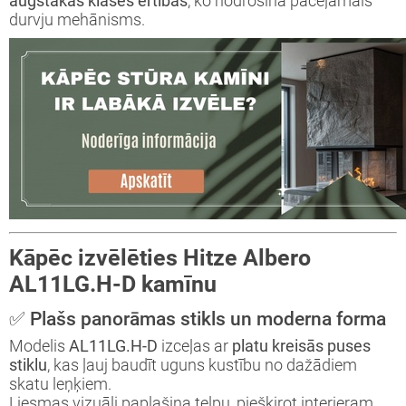
augstākās klases ērtības
, ko nodrošina paceļamais
durvju mehānisms.
Kāpēc izvēlēties Hitze Albero
AL11LG.H-D kamīnu
✅ Plašs panorāmas stikls un moderna forma
Modelis
AL11LG.H-D
izceļas ar
platu kreisās puses
stiklu
, kas ļauj baudīt uguns kustību no dažādiem
skatu leņķiem.
Liesmas vizuāli paplašina telpu, piešķirot interjeram