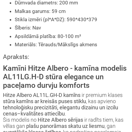
Dūmvada diametrs
:
200 mm
Malkas garums
:
59 cm
Stikla izmēri (pl*A*DZ)
:
590*430*379
Šīberis
:
Nav
Apsildāmā platība
:
80-100 m²
Materiāls
:
Tērauds/Mākslīgs akmens
Apraksts:
Kamīni Hitze Albero - kamīna modelis
AL11LG.H-D stūra elegance un
paceļamo durvju komforts
Hitze Albero AL11L.GH-D kamīns
ir premium klases
stūra kamīns ar kreisās puses stiklu
, kas apvieno
tehnoloģisku precizitāti, elegantu dizainu un izcilu
cenas–kvalitātes attiecību
.
Šis modelis no
Hitze Albero sērijas
ir radīts tiem, kas
vēlas gan
plašu panorāmas skatu uz liesmu
, gan