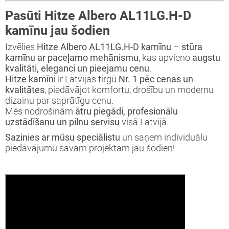
Pasūti Hitze Albero AL11LG.H-D
kamīnu jau šodien
Izvēlies
Hitze Albero AL11LG.H-D kamīnu
–
stūra
kamīnu ar paceļamo mehānismu
, kas apvieno
augstu
kvalitāti, eleganci un pieejamu cenu
.
Hitze kamīni
ir Latvijas tirgū
Nr. 1 pēc cenas un
kvalitātes
, piedāvājot komfortu, drošību un modernu
dizainu par saprātīgu cenu.
Mēs nodrošinām
ātru piegādi, profesionālu
uzstādīšanu un pilnu servisu
visā Latvijā.
Sazinies ar mūsu speciālistu
un saņem individuālu
piedāvājumu savam projektam jau šodien!