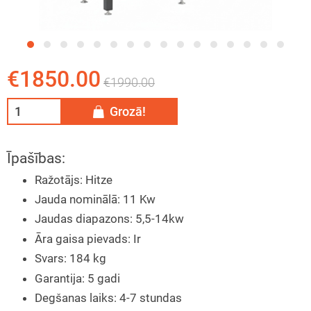
tāžas instrukcija
eša kamīns
ija
īna konkurss
€1850.00
€1990.00
Grozā!
Īpašības:
Ražotājs
:
Hitze
Jauda nominālā
:
11 Kw
Jaudas diapazons
:
5,5-14kw
Āra gaisa pievads
:
Ir
Svars
:
184 kg
Garantija
:
5 gadi
Degšanas laiks
:
4-7 stundas