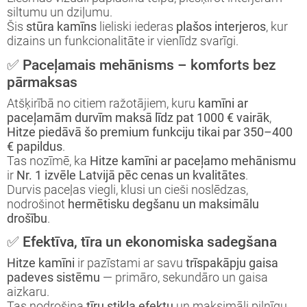
siltumu un dziļumu.
Šis
stūra kamīns
lieliski iederas
plašos interjeros
, kur
dizains un funkcionalitāte ir vienlīdz svarīgi.
✅ Paceļamais mehānisms – komforts bez
pārmaksas
Atšķirībā no citiem ražotājiem, kuru
kamīni ar
paceļamām durvīm maksā līdz pat 1000 € vairāk
,
Hitze piedāvā šo premium funkciju tikai par 350–400
€ papildus
.
Tas nozīmē, ka
Hitze kamīni ar paceļamo mehānismu
ir
Nr. 1 izvēle Latvijā pēc cenas un kvalitātes
.
Durvis paceļas viegli, klusi un cieši noslēdzas,
nodrošinot
hermētisku degšanu un maksimālu
drošību
.
✅ Efektīva, tīra un ekonomiska sadegšana
Hitze kamīni
ir pazīstami ar savu
trīspakāpju gaisa
padeves sistēmu
— primāro, sekundāro un gaisa
aizkaru.
Tas nodrošina
tīru stikla efektu
un maksimāli pilnīgu