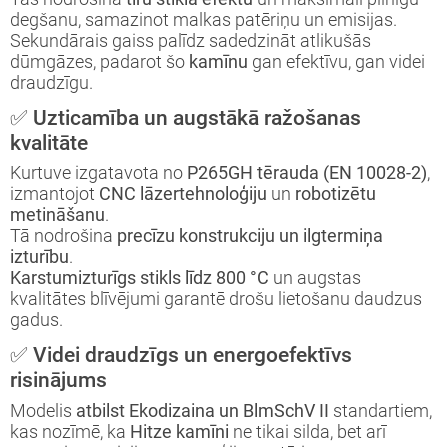
degšanu, samazinot malkas patēriņu un emisijas.
Sekundārais gaiss palīdz sadedzināt atlikušās
dūmgāzes, padarot šo
kamīnu
gan efektīvu, gan videi
draudzīgu.
✅ Uzticamība un augstākā ražošanas
kvalitāte
Kurtuve izgatavota no
P265GH tērauda (EN 10028-2)
,
izmantojot
CNC lāzertehnoloģiju
un
robotizētu
metināšanu
.
Tā nodrošina
precīzu konstrukciju un ilgtermiņa
izturību
.
Karstumizturīgs stikls līdz 800 °C
un augstas
kvalitātes blīvējumi garantē drošu lietošanu daudzus
gadus.
✅ Videi draudzīgs un energoefektīvs
risinājums
Modelis
atbilst Ekodizaina un BlmSchV II
standartiem,
kas nozīmē, ka
Hitze kamīni
ne tikai silda, bet arī