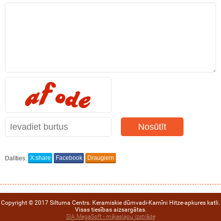
Nosūtīt
Dalīties:
X:share
Facebook
Draugiem
Copyright © 2017 Siltuma Centrs. Keramiskie dūmvadi-Kamīni Hitze-apkures katli.
Visas tiesības aizsargātas.
SIA MegaSoft - mājaslapu izstrāde