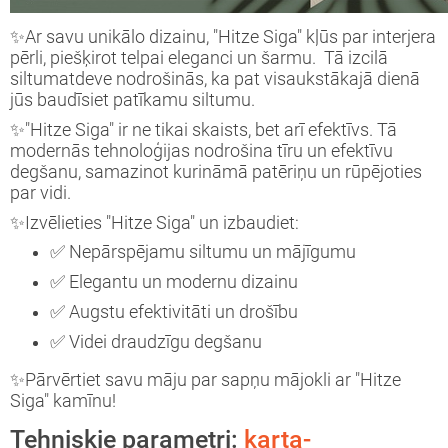
✨Ar savu unikālo dizainu, "Hitze Siga" kļūs par interjera
pērli, piešķirot telpai eleganci un šarmu. Tā izcilā
siltumatdeve nodrošinās, ka pat visaukstākajā dienā
jūs baudīsiet patīkamu siltumu.
✨"Hitze Siga" ir ne tikai skaists, bet arī efektīvs. Tā
modernās tehnoloģijas nodrošina tīru un efektīvu
degšanu, samazinot kurināmā patēriņu un rūpējoties
par vidi.
✨Izvēlieties "Hitze Siga" un izbaudiet:
✅ Nepārspējamu siltumu un mājīgumu
✅ Elegantu un modernu dizainu
✅ Augstu efektivitāti un drošību
✅ Videi draudzīgu degšanu
✨Pārvērtiet savu māju par sapņu mājokli ar "Hitze
Siga" kamīnu!
Tehniskie parametri:
karta-