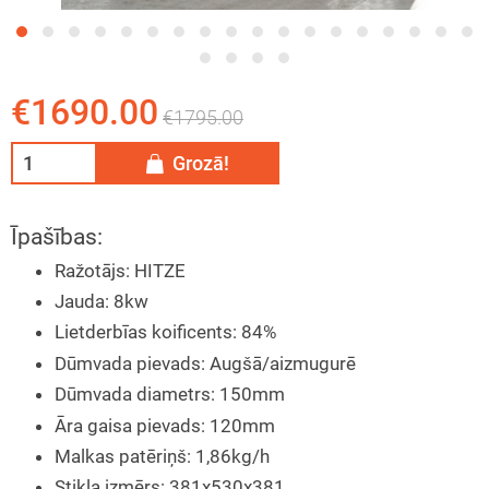
tāžas instrukcija
eša kamīns
ija
īna konkurss
€1690.00
€1795.00
Grozā!
Īpašības:
Ražotājs
:
HITZE
Jauda
:
8kw
Lietderbīas koificents
:
84%
Dūmvada pievads
:
Augšā/aizmugurē
Dūmvada diametrs
:
150mm
Āra gaisa pievads
:
120mm
Malkas patēriņš
:
1,86kg/h
Stikla izmērs
:
381x530x381