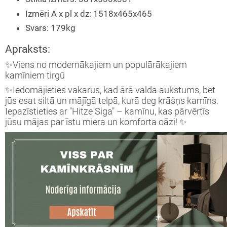
Izmēri A x pl x dz
:
1518x465x465
Svars
:
179kg
Apraksts:
✨Viens no modernākajiem un populārākajiem
kamīniem tirgū
✨Iedomājieties vakarus, kad ārā valda aukstums, bet
jūs esat siltā un mājīgā telpā, kurā deg krāšņs kamīns.
Iepazīstieties ar "Hitze Siga" – kamīnu, kas pārvērtīs
jūsu mājas par īstu miera un komforta oāzi! ✨