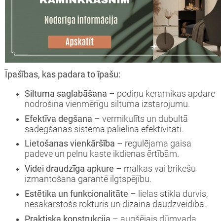
Īpašības, kas padara to īpašu:
Siltuma saglabāšana
– podiņu keramikas apdare
nodrošina vienmērīgu siltuma izstarojumu.
Efektīva degšana
– vermikulīts un dubultā
sadegšanas sistēma palielina efektivitāti.
Lietošanas vienkāršība
– regulējama gaisa
padeve un pelnu kaste ikdienas ērtībām.
Videi draudzīga apkure
– malkas vai brikešu
izmantošana garantē ilgtspējību.
Estētika un funkcionalitāte
– lielas stikla durvis,
nesakarstošs rokturis un dizaina daudzveidība.
Praktiska konstrukcija
– augšējais dūmvada