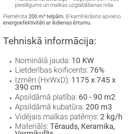
pieslēgums un malkas uzglabāšanas niša.
Piemērota
200 m³ telpām
, šī kamīnkrāsns apvieno
energoefektivitāti ar ikdienas ērtumu
.
Tehniskā informācija:
Nominālā jauda:
10 KW
Lietderības koificents:
76%
Izmēri (HxWxD):
1175 x 745 x
390 cm
Apsildāmā platība:
60 - 90 m2
Apsildāmā kubatūra:
200 m3
Vidējais malkas patēriņs:
2 kg/h
Materiāls:
Tērauds, Keramika,
Vermikulīts