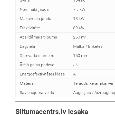
Svars
164 kg
Nominālā jauda
7,5 kW
Maksimālā jauda
13 kW
Efektivitāte
89,4%
Apsildāmais tilpums
260 m³
Degviela
Malka / Briketes
Dūmvada diametrs
150 mm
Ārējā gaisa padeve
Jā
Energoefektivitātes klase
A+
Materiāli
Tērauds, keramika, ver
Savienojuma veids
Augšējais / Aizmugurēj
Siltumacentrs.lv iesaka