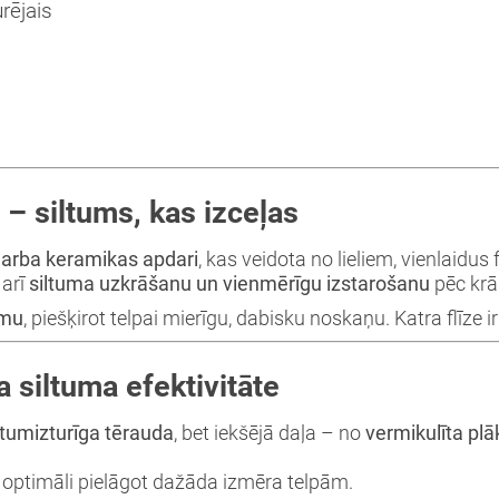
rējais
– siltums, kas izceļas
darba keramikas apdari
, kas veidota no lieliem, vienlaidus 
 arī
siltuma uzkrāšanu un vienmērīgu izstarošanu
pēc krā
smu
, piešķirot telpai mierīgu, dabisku noskaņu. Katra flīze 
 siltuma efektivitāte
tumizturīga tērauda
, bet iekšējā daļa – no
vermikulīta pl
optimāli pielāgot dažāda izmēra telpām.