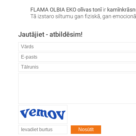
FLAMA OLBIA EKO olīvas tonī
ir
kamīnkrāsns
Tā izstaro siltumu gan fiziskā, gan emocionā
Jautājiet - atbildēsim!
Nosūtīt