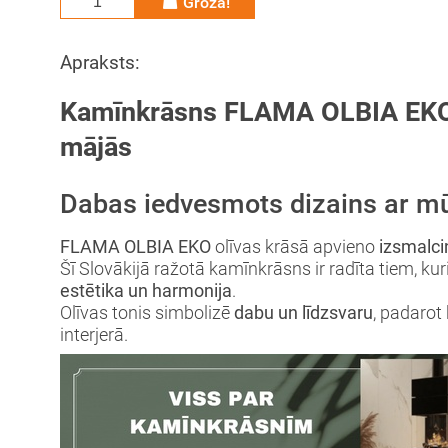
Grozā!
Apraksts:
Kamīnkrāsns FLAMA OLBIA EKO –
mājās
Dabas iedvesmots dizains ar mū
FLAMA OLBIA EKO
olīvas krāsā apvieno
izsmalcin
Šī Slovākijā ražotā kamīnkrāsns ir radīta tiem, kur
estētika un harmonija
.
Olīvas tonis simbolizē
dabu un līdzsvaru
, padarot
interjerā.