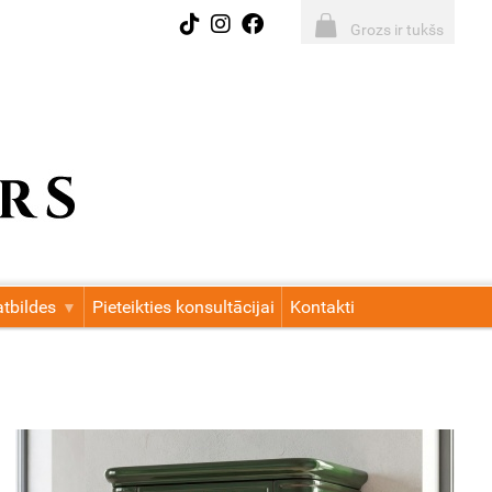
Grozs ir tukšs
tbildes
Pieteikties konsultācijai
Kontakti