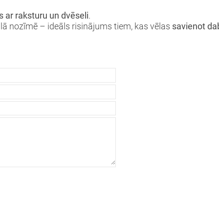
 ar raksturu un dvēseli
.
lā nozīmē – ideāls risinājums tiem, kas vēlas
savienot da