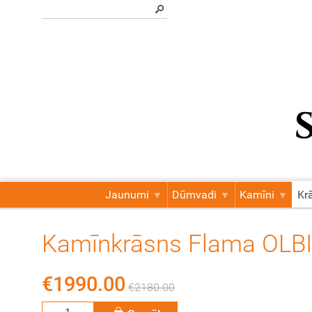
Jaunumi
Dūmvadi
Kamīni
Kr
Kamīnkrāsns Flama OLBIA
€1990.00
€2180.00