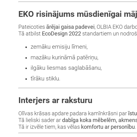
EKO risinājums mūsdienīgai māj
Pateicoties
ārējai gaisa padevei
, OLBIA EKO darboj
Tā atbilst
EcoDesign 2022
standartiem un nodroš
zemāku emisiju līmeni,
mazāku kurināmā patēriņu,
ilgāku liesmas saglabāšanu,
tīrāku stiklu.
Interjers ar raksturu
Olīvas krāsas apdare padara kamīnkrāsni par
īst
Tā lieliski sader ar
dabīga koka mēbelēm, akmens 
Tā ir izvēle tiem, kas vēlas
komfortu ar personību
.