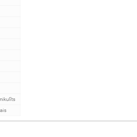
mikulīts
ais