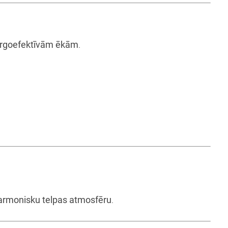
rgoefektīvām ēkām
.
armonisku telpas atmosfēru
.