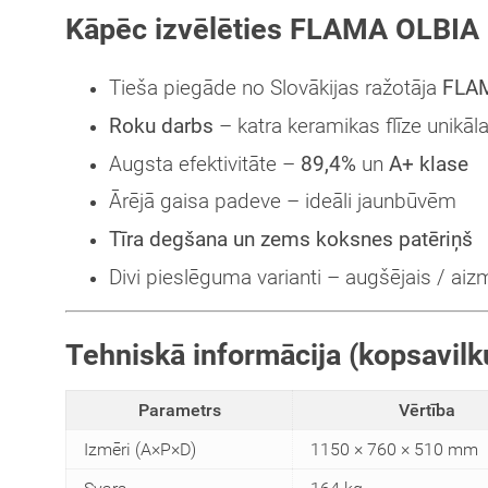
Kāpēc izvēlēties FLAMA OLBIA E
Tieša piegāde no Slovākijas ražotāja
FLA
Roku darbs
– katra keramikas flīze unikāl
Augsta efektivitāte –
89,4%
un
A+ klase
Ārējā gaisa padeve – ideāli jaunbūvēm
Tīra degšana un zems koksnes patēriņš
Divi pieslēguma varianti – augšējais / aiz
Tehniskā informācija (kopsavil
Parametrs
Vērtība
Izmēri (A×P×D)
1150 × 760 × 510 mm