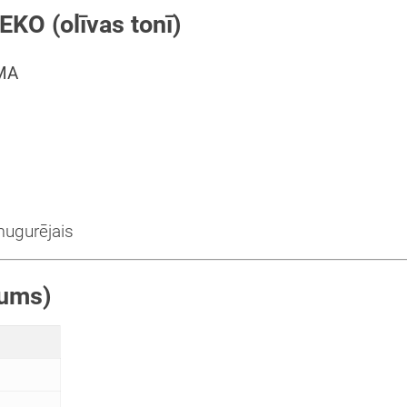
KO (olīvas tonī)
MA
a
mugurējais
kums)