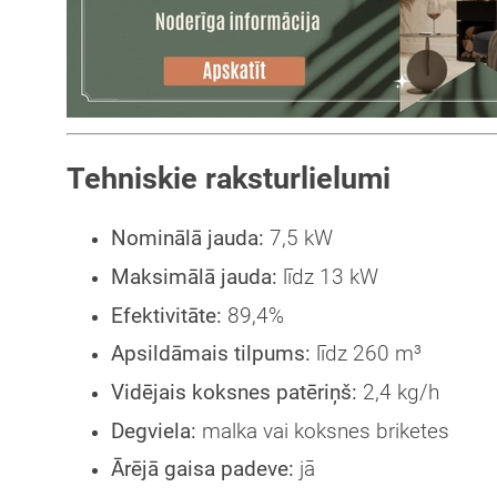
Tehniskie raksturlielumi
Nominālā jauda:
7,5 kW
Maksimālā jauda:
līdz 13 kW
Efektivitāte:
89,4%
Apsildāmais tilpums:
līdz 260 m³
Vidējais koksnes patēriņš:
2,4 kg/h
Degviela:
malka vai koksnes briketes
Ārējā gaisa padeve:
jā