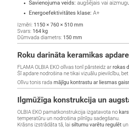
Savienojuma veids:
augšējais vai aizmugu
Energoefektivitātes klase:
A+
Izmēri:
1150 × 760 × 510 mm
Svars:
164 kg
Dūmvada diametrs:
150 mm
Roku darināta keramikas apdare 
FLAMA OLBIA EKO olīvas tonī pārsteidz ar
rokas 
Šī apdare nodrošina ne tikai vizuālu pievilcību, bet
Olīvu tonis rada
mājīgu kontrastu ar liesmas gai
Ilgmūžīga konstrukcija un augsta
OLBIA EKO pamatkonstrukcija izgatavota no
kars
temperatūru un nodrošina pilnīgu sadegšanu.
Krāsns izstrādāta tā, lai
siltumu varētu regulēt
un 