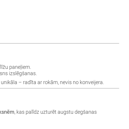
flīžu paneļiem.
sns izslēgšanas.
ir unikāla – radīta ar rokām, nevis no konveijera.
āksnēm
, kas palīdz uzturēt augstu degšanas