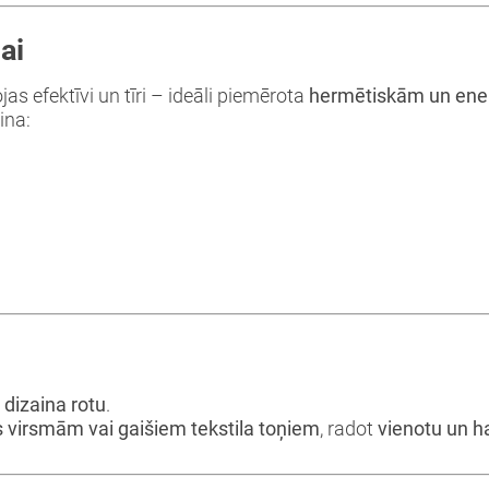
ai
as efektīvi un tīri – ideāli piemērota
hermētiskām un ene
ina:
u dizaina rotu
.
virsmām vai gaišiem tekstila toņiem
, radot
vienotu un h